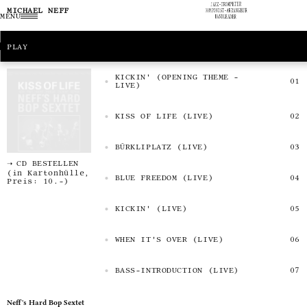
JAZZ-TROMPETER
MICHAEL NEFF
KOMPONIST-ARRANGEUR
MENU
BANDLEADER
PLAY
KICKIN' (OPENING THEME -
LIVE)
KISS OF LIFE (LIVE)
BÜRKLIPLATZ (LIVE)
CD BESTELLEN
(in Kartonhülle,
BLUE FREEDOM (LIVE)
Preis: 10.-)
KICKIN' (LIVE)
WHEN IT'S OVER (LIVE)
BASS-INTRODUCTION (LIVE)
Neff's Hard Bop Sextet