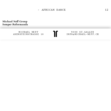
AFRICAN DANCE
Michael Neff Group
Semper Reformanda
MICHAEL NEFF
9000 ST.GALLEN
AXENSTEINSTRASSE 10
INFO@MICHAEL-NEFF.CH